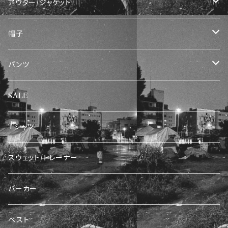
アウター/ジャケット
ナイロンジャケット
帽子
トラックジャケット
キャップ
パンツ
デニムジャケット
デニムパンツ/ジーンズ
SALE
フリースジャケット
ワークパンツ
Tシャツ
スウェット/トレーナー
パーカー
ベスト