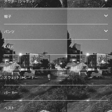
アウター/ジャケット
ナイロンジャケット
帽子
トラックジャケット
キャップ
パンツ
デニムジャケット
デニムパンツ/ジーンズ
SALE
フリースジャケット
ワークパンツ
Tシャツ
スウェット/トレーナー
パーカー
ベスト